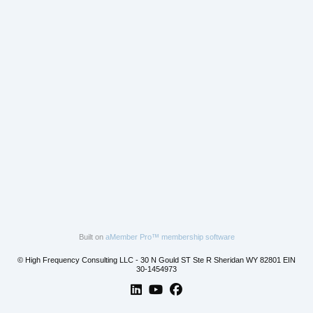
Built on
aMember Pro™ membership software
© High Frequency Consulting LLC - 30 N Gould ST Ste R Sheridan WY 82801 EIN
30-1454973