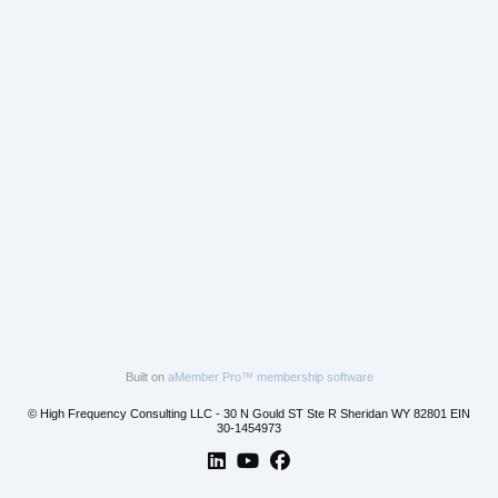
Built on
aMember Pro™ membership software
© High Frequency Consulting LLC - 30 N Gould ST Ste R Sheridan WY 82801 EIN
30-1454973